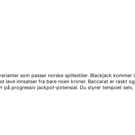
arianter som passer norske spillestiler. Blackjack kommer i
ed lave innsatser fra bare noen kroner. Baccarat er raskt o
på progressiv jackpot-potensial. Du styrer tempoet selv, 