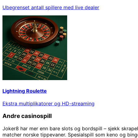
Ubegrenset antall spillere med live dealer
Lightning Roulette
Ekstra multiplikatorer og HD-streaming
Andre casinospill
Joker8 har mer enn bare slots og bordspill – sjekk skrape
matcher norske tippevaner. Spesialspill som keno og bingo