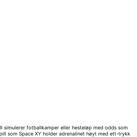
pill simulerer fotballkamper eller hesteløp med odds som
spill som Space XY holder adrenalinet høyt med ett-trykk