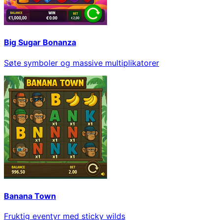
Big Sugar Bonanza
Søte symboler og massive multiplikatorer
Banana Town
Fruktig eventyr med sticky wilds