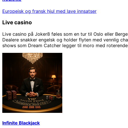
Europeisk og fransk hjul med lave innsatser
Live casino
Live casino på Joker8 føles som en tur til Oslo eller Ber
Dealere snakker engelsk og holder flyten med vennlig chatte
shows som Dream Catcher legger til moro med roterende hjul
Infinite Blackjack