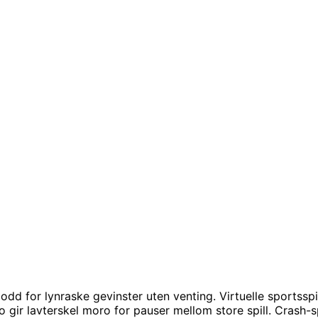
lodd for lynraske gevinster uten venting. Virtuelle sportss
 gir lavterskel moro for pauser mellom store spill. Crash-