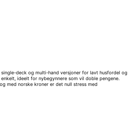
 single-deck og multi-hand versjoner for lavt husfordel og
g enkelt, ideelt for nybegynnere som vil doble pengene.
og med norske kroner er det null stress med